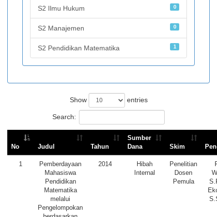
0
S2 Ilmu Hukum
0
S2 Manajemen
1
S2 Pendidikan Matematika
Show
entries
Search:
Sumber
No
Judul
Tahun
Dana
Skim
Pene
1
Pemberdayaan
2014
Hibah
Penelitian
Mahasiswa
Internal
Dosen
W
Pendidikan
Pemula
S.
Matematika
Eko
melalui
S.
Pengelompokan
berdasarkan