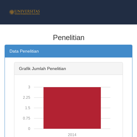
BERANDA
Penelitian
PROFIL
Data Penelitian
PROFIL LPPM
Grafik Jumlah Penelitian
TUGAS POKOK & TUJUAN
3
VISI DAN MISI
2.25
1.5
STRUKTUR ORGANISASI
0.75
PELAYANAN ONLINE
0
2014