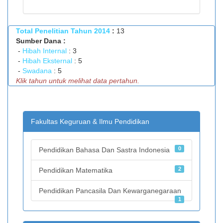
PROFIL DOSEN
Previous
Next
Total Penelitian Tahun 2014
:
13
KEGIATAN
Sumber Dana :
-
Hibah Internal
: 3
PENELITIAN
-
Hibah Eksternal
: 5
-
Swadana
: 5
Klik tahun untuk melihat data pertahun.
PENGABDIAN
PUBLIKASI
Fakultas Keguruan & Ilmu Pendidikan
DOWNLOAD
0
Pendidikan Bahasa Dan Sastra Indonesia
LOGIN
2
Pendidikan Matematika
Pendidikan Pancasila Dan Kewarganegaraan
1