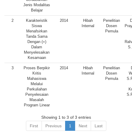
Jenis Modalitas
Belajar
2
Karakteristik
2014
Hibah
Penelitian
D
Siswa
Internal
Dosen
Pray
Menafsirkan
Pemula
Tanda Sama
Dengan (=)
Rah
Dalam
S.
Menyelesaikan
Kesamaan
3
Proses Berpikir
2014
Hibah
Penelitian
Kritis
Internal
Dosen
W
Mahasiswa
Pemula
S.
Melalui
Perkuliahan
Kr
Penyelesaian
S.
Masalah
Program Linear
Showing 1 to 3 of 3 entries
First
Previous
1
Next
Last