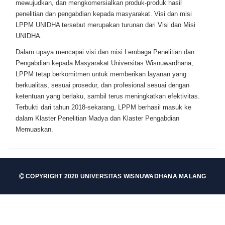
mewujudkan, dan mengkomersialkan produk-produk hasil
PROFIL DOSEN
penelitian dan pengabdian kepada masyarakat. Visi dan misi
LPPM UNIDHA tersebut merupakan turunan dari Visi dan Misi
KEGIATAN
UNIDHA.
Dalam upaya mencapai visi dan misi Lembaga Penelitian dan
PENELITIAN
Pengabdian kepada Masyarakat Universitas Wisnuwardhana,
LPPM tetap berkomitmen untuk memberikan layanan yang
PENGABDIAN
berkualitas, sesuai prosedur, dan profesional sesuai dengan
ketentuan yang berlaku, sambil terus meningkatkan efektivitas.
PUBLIKASI
Terbukti dari tahun 2018-sekarang, LPPM berhasil masuk ke
dalam Klaster Penelitian Madya dan Klaster Pengabdian
Memuaskan.
DOWNLOAD
LOGIN
COPYRIGHT 2020 UNIVERSITAS WISNUWADHANA MALANG