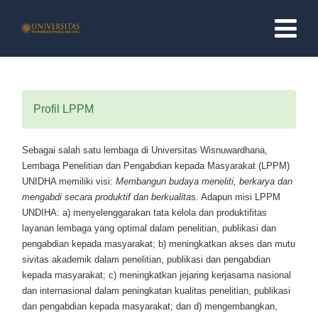
BERANDA
Profil LPPM
PROFIL
Sebagai salah satu lembaga di Universitas Wisnuwardhana,
PROFIL LPPM
Lembaga Penelitian dan Pengabdian kepada Masyarakat (LPPM)
UNIDHA memiliki visi:
Membangun budaya meneliti, berkarya dan
TUGAS POKOK & TUJUAN
mengabdi secara produktif dan berkualita
s. Adapun misi LPPM
UNDIHA: a) menyelenggarakan tata kelola dan produktifitas
VISI DAN MISI
layanan lembaga yang optimal dalam penelitian, publikasi dan
pengabdian kepada masyarakat; b) meningkatkan akses dan mutu
STRUKTUR ORGANISASI
sivitas akademik dalam penelitian, publikasi dan pengabdian
kepada masyarakat; c) meningkatkan jejaring kerjasama nasional
PELAYANAN ONLINE
dan internasional dalam peningkatan kualitas penelitian, publikasi
dan pengabdian kepada masyarakat; dan d) mengembangkan,