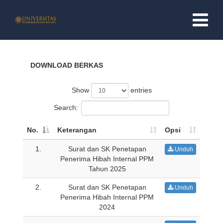
BERANDA
DOWNLOAD BERKAS
PROFIL
Show
entries
PROFIL LPPM
Search:
No.
Keterangan
TUGAS POKOK & TUJUAN
Opsi
1.
Surat dan SK Penetapan
Unduh
VISI DAN MISI
Penerima Hibah Internal PPM
Tahun 2025
STRUKTUR ORGANISASI
2.
Surat dan SK Penetapan
Unduh
Penerima Hibah Internal PPM
PELAYANAN ONLINE
2024