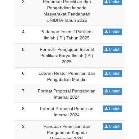
3.
Pedoman Penelitian dan
Unduh
PROFIL DOSEN
Pengabdian kepada
Masyarakat Pendanaan
KEGIATAN
UNIDHA Tahun 2025
4.
Pedoman Insentif Publikasi
Unduh
PENELITIAN
Ilmiah (IPI) Tahun 2025
5.
Formulir Pengajuan Insentif
Unduh
PENGABDIAN
Publikasi Karya Ilmiah (IPI)
2025
PUBLIKASI
6.
Edaran Rektor Penelitan dan
Unduh
Pengabdian Mandiri
DOWNLOAD
7.
Format Proposal Pengabdian
Unduh
Internal 2024
LOGIN
8.
Format Proposal Penelitian
Unduh
Internal 2024
9.
Panduan Penelitian dan
Unduh
Pengabdian Kepada
Masyarakat 2024