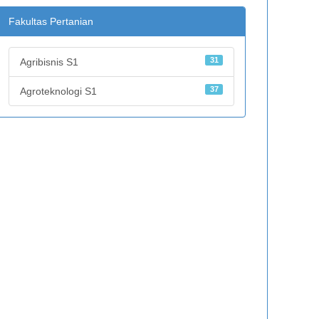
Fakultas Pertanian
31
Agribisnis S1
37
Agroteknologi S1