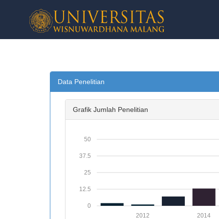
Data Penelitian
Grafik Jumlah Penelitian
50
37.5
25
12.5
0
2012
2014