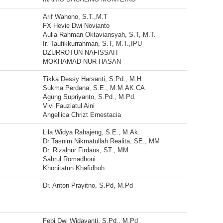
Arif Wahono, S.T.,M.T
FX Hevie Dwi Novianto
Aulia Rahman Oktaviansyah, S.T, M.T.
Ir. Taufikkurrahman, S.T, M.T.,IPU
DZURROTUN NAFISSAH
MOKHAMAD NUR HASAN
Tikka Dessy Harsanti, S.Pd., M.H.
Sukma Perdana, S.E., M.M.AK.CA
Agung Supriyanto, S.Pd., M.Pd.
Vivi Fauziatul Aini
Angellica Chrizt Ernestacia
Lila Widya Rahajeng, S.E., M.Ak.
Dr Tasnim Nikmatullah Realita, SE., MM
Dr. Rizalnur Firdaus, ST., MM
Sahrul Romadhoni
Khonitatun Khafidhoh
Dr. Anton Prayitno, S.Pd, M.Pd
Febi Dwi Widayanti, S.Pd., M.Pd