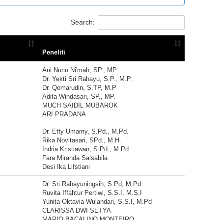
Search:
Peneliti
Ani Nurin Ni'mah, SP., MP.
Dr. Yekti Sri Rahayu, S.P., M.P.
Dr. Qomarudin, S.TP, M.P
Adita Windasari, SP., MP.
MUCH SAIDIL MUBAROK
ARI PRADANA
Dr. Etty Umamy, S.Pd., M.Pd.
Rika Novitasari, SPd., M.H.
Indria Kristiawan, S.Pd., M.Pd.
Fara Miranda Salsabila
Desi Ika Lifstiani
Dr. Sri Rahayuningsih, S.Pd, M.Pd
Ruvita Iffahtur Pertiwi, S.S.I, M.S.I
Yunita Oktavia Wulandari, S.S.I, M.Pd
CLARISSA DWI SETYA
MARIO BACALINO MONTEIRO