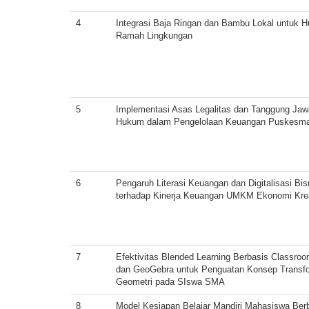
4
Integrasi Baja Ringan dan Bambu Lokal untuk H
Ramah Lingkungan
5
Implementasi Asas Legalitas dan Tanggung Ja
Hukum dalam Pengelolaan Keuangan Puskesm
6
Pengaruh Literasi Keuangan dan Digitalisasi Bis
terhadap Kinerja Keuangan UMKM Ekonomi Krea
7
Efektivitas Blended Learning Berbasis Classro
dan GeoGebra untuk Penguatan Konsep Transf
Geometri pada SIswa SMA
8
Model Kesiapan Belajar Mandiri Mahasiswa Ber