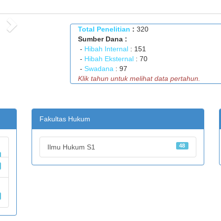
Next
Total Penelitian
:
320
Sumber Dana :
-
Hibah Internal
: 151
-
Hibah Eksternal
: 70
-
Swadana
: 97
Klik tahun untuk melihat data pertahun.
Fakultas Hukum
48
Ilmu Hukum S1