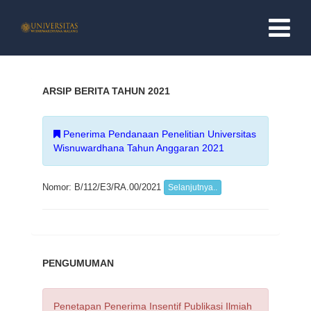
BERANDA
ARSIP BERITA TAHUN 2021
PROFIL
Penerima Pendanaan Penelitian Universitas
PROFIL LPPM
Wisnuwardhana Tahun Anggaran 2021
TUGAS POKOK & TUJUAN
Nomor: B/112/E3/RA.00/2021
Selanjutnya..
VISI DAN MISI
STRUKTUR ORGANISASI
PENGUMUMAN
PELAYANAN ONLINE
Penetapan Penerima Insentif Publikasi Ilmiah