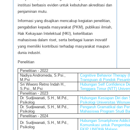
PROFIL DOSEN
institusi berbasis eviden untuk kebutuhan akreditasi dan
penjaminan mutu.
KEGIATAN
Informasi yang disajikan mencakup kegiatan penelitian,
pengabdian kepada masyarakat (PKM), publikasi ilmiah,
PENELITIAN
Hak Kekayaan Intelektual (HKI), keterlibatan
mahasiswa dalam riset, serta berbagai luaran inovatif
yang memiliki kontribusi terhadap masyarakat maupun
PENGABDIAN
dunia industri.
PUBLIKASI
Penelitian
Penelitian - 2022
Nadiya Andromeda, S.Psi.,
Cognitive Behavior Therapy
DOWNLOAD
M.Psi
Transpuan di Pondok Pesantr
Sri Wiworo Retno Indah H.,
Hubungan Self Confidence D
S.Psi., M.Psi
Tenggara Timur (NTT) Univer
LOGIN
Penelitian - 2023
Dr. Sudjiwanati, S.H., M.Pd.,
Hubungan Kesiapan Diri dan 
Psikolog
Psikologi Universitas Wisnu
Dr. Sudjiwanati, S.H., M.Pd.,
Pengaruh Gramatikal dan Pe
Psikolog
Mahasiswa Program Studi Ba
Penelitian - 2024
Hubungan Smartphone Addicti
Dr. Sudjiwanati, S.H., M.Pd.,
Komunikasi untuk Pengemba
Psikolog
FKIP UNIDHA Malang