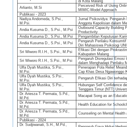
di Kota Malang
Perceived Risk of Using Onli
Arlianto, M.Si
MIMIC-Model Approach
Publikasi - 2023
Nadiya Andomeda, S.Psi.,
Jurnal Psikovidya: Pengaruh
M.Psi.
Anggota Kepolisian dalam M
Outbound Capacity Building 
Andia Kusuma D., S.Psi., M.Psi
Productivity
Andia Kusuma D., S.Psi., M.Psi
Pengambilan Keputusan Karir
Pengaruh Perilaku Konsumtif
Andia Kusuma D., S.Psi., M.Psi
Diri Mahasiswa Psikologi UN
Efikasi Diri dengan Prokrast
Sri Wiworo R.I.H., S.Psi., M.Psi
Kabupaten Malang
Pengaruh Disregulasi Emosi 
Sri Wiworo R.I.H., S.Psi., M.Psi
dalam Menghadapi Perilaku 
Ulfa Dyah Mustika, S.Psi.,
Penerapan Pola Relief Mean
M.Psi.
Cap Khas Desa Ngawonggo K
Ulfa Dyah Mustika, S.Psi.,
Pengaruh Efikasi Diri terha
M.Psi.
Ulfa Dyah Mustika, S.Psi.,
Hubungan Self Confidence d
M.Psi.
Tenggara Timur (NTT) Univer
Dr. Ariesza T. Permata, S.Pd.,
Macapat Song as an Educati
M.Pd.
Dr. Ariesza T. Permata, S.Pd.,
Health Education for Schoolc
M.Pd.
Dr. Ariesza T. Permata, S.Pd.,
Counseling on Mental Health
M.Pd.
Publikasi - 2024
Dr. Sudjiwanati, S.H., M.Pd.,
Pengaruh Gaya Hidup Hedoni