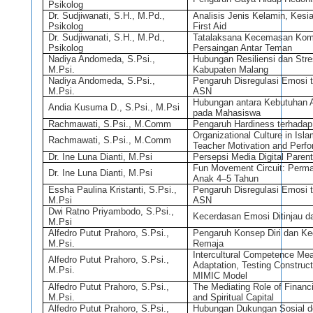
Psikolog
Dr. Sudjiwanati, S.H., M.Pd.,
Analisis Jenis Kelamin, Kesi
Psikolog
First Aid
Dr. Sudjiwanati, S.H., M.Pd.,
Tatalaksana Kecemasan Komu
Psikolog
Persaingan Antar Teman
Nadiya Andomeda, S.Psi.,
Hubungan Resiliensi dan Str
M.Psi.
Kabupaten Malang
Nadiya Andomeda, S.Psi.,
Pengaruh Disregulasi Emosi 
M.Psi.
ASN
Hubungan antara Kebutuhan A
Andia Kusuma D., S.Psi., M.Psi
pada Mahasiswa
Rachmawati, S.Psi., M.Comm
Pengaruh Hardiness terhadap
Organizational Culture in Isl
Rachmawati, S.Psi., M.Comm
Teacher Motivation and Perf
Dr. Ine Luna Dianti, M.Psi
Persepsi Media Digital Paren
Fun Movement Circuit: Permai
Dr. Ine Luna Dianti, M.Psi
Anak 4–5 Tahun
Essha Paulina Kristanti, S.Psi.,
Pengaruh Disregulasi Emosi 
M.Psi
ASN
Dwi Ratno Priyambodo, S.Psi.,
Kecerdasan Emosi Ditinjau d
M.Psi
Alfedro Putut Prahoro, S.Psi.,
Pengaruh Konsep Diri dan Ke
M.Psi.
Remaja
Intercultural Competence Mea
Alfedro Putut Prahoro, S.Psi.,
Adaptation, Testing Construct
M.Psi.
MIMIC Model
Alfedro Putut Prahoro, S.Psi.,
The Mediating Role of Finan
M.Psi.
and Spiritual Capital
Alfedro Putut Prahoro, S.Psi.,
Hubungan Dukungan Sosial d