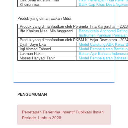
Ulfa Dyah Mustika ; Iffa
PkM Penerapan Pola Relief 
Khoirunnisa
Batik Cap Khas Desa Ngawo
Produk yang dimanfaatkan Mitra
Produk yang dimanfaatkan oleh
Perumda Tirta Kanjuruhan - 2023
Iffa Khairun Nisa; Mia Anggraeni
Behaviorally Anchored Rating
Instrumen Panduan Penilaian
Produk yang dimanfaatkan oleh
PKBM Ki Hajar Dewantara - 202
Dyah Bayu Eka
Modul Calistung ABK Kelas 
Irgi Ahmad Fahrozi
Modul Pembelajaran Berhitu
Lukman Hakim
Bahan Ajar Bahasa Indonesia
Moses Hariyadi Tahir
Modul Pembelajaran Bahasa 
PENGUMUMAN
Penetapan Penerima Insentif Publikasi Ilmiah
Periode 1 tahun 2026