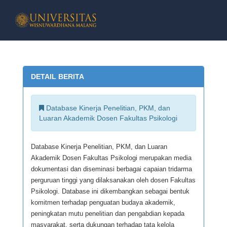
BERANDA
DETAIL BERITA
PROFIL
PROFIL LPPM
Database Kinerja Penelitian, PKM, dan
Luaran Akademik Dosen Fakultas Psikologi
TUGAS POKOK & TUJU
Database Kinerja Penelitian, PKM, dan Luaran
VISI DAN MISI
Akademik Dosen Fakultas Psikologi merupakan media
dokumentasi dan diseminasi berbagai capaian tridarma
perguruan tinggi yang dilaksanakan oleh dosen Fakultas
STRUKTUR ORGANISA
Psikologi. Database ini dikembangkan sebagai bentuk
komitmen terhadap penguatan budaya akademik,
PELAYANAN ONLINE
peningkatan mutu penelitian dan pengabdian kepada
masyarakat, serta dukungan terhadap tata kelola