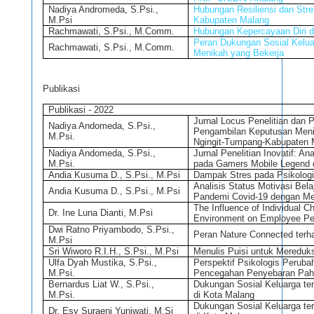
Nadiya Andromeda, S.Psi.,
Hubungan Resiliensi dan Str
M.Psi
Kabupaten Malang
Rachmawati, S.Psi., M.Comm.
Hubungan Kepercayaan Diri 
Peran Dukungan Sosial Kelu
Rachmawati, S.Psi., M.Comm.
Menikah yang Bekerja
Publikasi
Publikasi - 2022
Jurnal Locus Penelitian dan
Nadiya Andomeda, S.Psi.,
Pengambilan Keputusan Menik
M.Psi.
Ngingit-Tumpang-Kabupaten 
Nadiya Andomeda, S.Psi.,
Jurnal Penelitian Inovatif: A
M.Psi.
pada Gamers Mobile Legend 
Andia Kusuma D., S.Psi., M.Psi
Dampak Stres pada Psikologi
Analisis Status Motivasi Be
Andia Kusuma D., S.Psi., M.Psi
Pandemi Covid-19 dengan Me
The Influence of Individual 
Dr. Ine Luna Dianti, M.Psi
Environment on Employee Pe
Dwi Ratno Priyambodo, S.Psi.,
Peran Nature Connected terh
M.Psi
Sri Wiworo R.I.H., S.Psi., M.Psi
Menulis Puisi untuk Mereduk
Ulfa Dyah Mustika, S.Psi.,
Perspektif Psikologis Perub
M.Psi.
Pencegahan Penyebaran Pah
Bernardus Liat W., S.Psi.,
Dukungan Sosial Keluarga te
M.Psi.
di Kota Malang
Dukungan Sosial Keluarga te
Dr. Esy Suraeni Yuniwati, M.Si