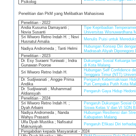
Psikolog
Penelitian dan PkM yang Melibatkan Mahasiswa
Penelitian - 2022
Andia Kusuma Damayanti ;
Tipe Kepribadian Temperam
Novia Susanti
Universitas Wisnuwardhana 
Sri Wiworo Retno Indah H. ; Novi
Menulis Puisi untuk Mereduk
Husnatul Amalia
Hubungan Konsep Diri denga
Nadiya Andromeda ; Tanti Helmi
Madrasah Aliyah Diponegoro
Penelitian - 2023
Dr. Esy Suraeni Yuniwati ; Indra
Dukungan Sosial Keluarga te
Gunawan Pooroe
di Kota Malang
Hubungan Self Confidence d
Sri Wiworo Retno Indah H.
Tenggara Timur (NTT) Univer
Dr. Sudjiwanati ; Anggie Prima
Pengaruh Kebermaknaan Hidup
Andika
Puri Cempaka Putih Kota Ma
Dr. Sudjiwanati ; Muhammad
Pengaruh Gaya Hidup Hedoni
Aldiansyah
Penelitian - 2024
Sri Wiworo Retno Indah H. ;
Pengaruh Dukungan Sosial Or
Dyah Arbaini
Siswa Kelas V dan VI SDN Ba
Nadiya Andromeda ; Nanda
Hubungan Resiliensi dan Str
Wahyu Prasasti
Kabupaten Malang
Ulfa Dyah Mustika ; Nafisatul
Pengaruh Efikasi Diri terha
Maknuniyah
Pengabdian kepada Masyarakat - 2024