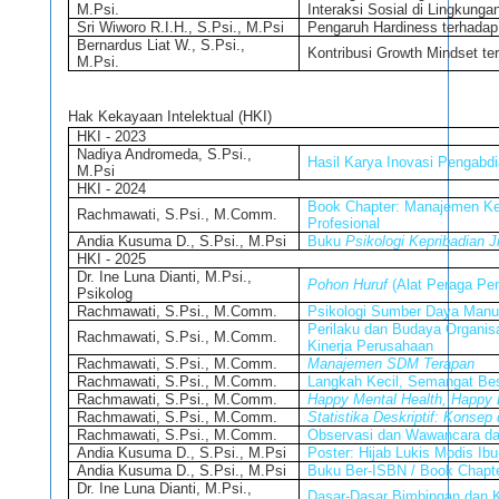
M.Psi.
Interaksi Sosial di Lingkunga
Sri Wiworo R.I.H., S.Psi., M.Psi
Pengaruh Hardiness terhadap
Bernardus Liat W., S.Psi.,
Kontribusi Growth Mindset te
M.Psi.
Hak Kekayaan Intelektual (HKI)
HKI - 2023
Nadiya Andromeda, S.Psi.,
Hasil Karya Inovasi Pengabd
M.Psi
HKI - 2024
Book Chapter: Manajemen Kela
Rachmawati, S.Psi., M.Comm.
Profesional
Andia Kusuma D., S.Psi., M.Psi
Buku
Psikologi Kepribadian Ji
HKI - 2025
Dr. Ine Luna Dianti, M.Psi.,
Pohon Huruf
(Alat Peraga Pe
Psikolog
Rachmawati, S.Psi., M.Comm.
Psikologi Sumber Daya Manusi
Perilaku dan Budaya Organis
Rachmawati, S.Psi., M.Comm.
Kinerja Perusahaan
Rachmawati, S.Psi., M.Comm.
Manajemen SDM Terapan
Rachmawati, S.Psi., M.Comm.
Langkah Kecil, Semangat Bes
Rachmawati, S.Psi., M.Comm.
Happy Mental Health, Happy 
Rachmawati, S.Psi., M.Comm.
Statistika Deskriptif: Konse
Rachmawati, S.Psi., M.Comm.
Observasi dan Wawancara dal
Andia Kusuma D., S.Psi., M.Psi
Poster: Hijab Lukis Modis Ib
Andia Kusuma D., S.Psi., M.Psi
Buku Ber-ISBN / Book Chapte
Dr. Ine Luna Dianti, M.Psi.,
Dasar-Dasar Bimbingan dan K