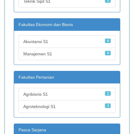
1
Teknik Sipil S1
Fakultas Ekonomi dan Bisnis
0
Akuntansi S1
0
Manajemen S1
Fakultas Pertanian
1
Agribisnis S1
3
Agroteknologi S1
Pasca Sarjana