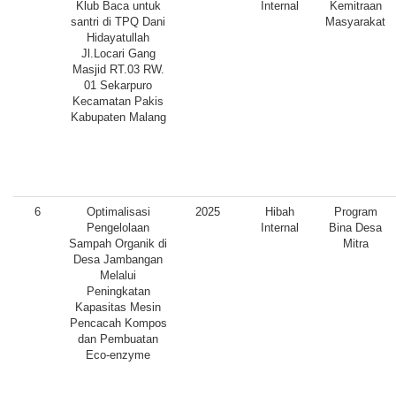
Klub Baca untuk
Internal
Kemitraan
santri di TPQ Dani
Masyarakat
Hidayatullah
Jl.Locari Gang
Masjid RT.03 RW.
01 Sekarpuro
Kecamatan Pakis
Kabupaten Malang
6
Optimalisasi
2025
Hibah
Program
Pengelolaan
Internal
Bina Desa
Sampah Organik di
Mitra
Desa Jambangan
Melalui
Peningkatan
Kapasitas Mesin
Pencacah Kompos
dan Pembuatan
Eco-enzyme