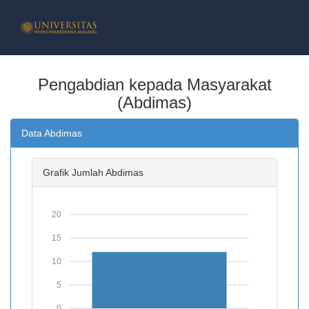
BERANDA
Pengabdian kepada Masyarakat
(Abdimas)
PROFIL
Data Abdimas
PROFIL LPPM
Grafik Jumlah Abdimas
TUGAS POKOK & TUJUAN
VISI DAN MISI
20
15
STRUKTUR ORGANISASI
10
PELAYANAN ONLINE
5
0