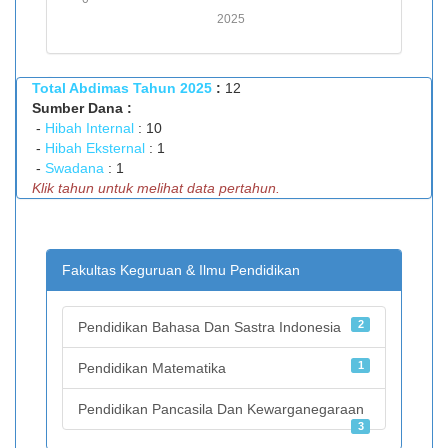
PROFIL DOSEN
2025
KEGIATAN
Previous
Next
Total Abdimas Tahun 2025
:
12
Sumber Dana :
PENELITIAN
-
Hibah Internal
: 10
-
Hibah Eksternal
: 1
PENGABDIAN
-
Swadana
: 1
Klik tahun untuk melihat data pertahun.
PUBLIKASI
DOWNLOAD
Fakultas Keguruan & Ilmu Pendidikan
LOGIN
2
Pendidikan Bahasa Dan Sastra Indonesia
1
Pendidikan Matematika
Pendidikan Pancasila Dan Kewarganegaraan
3