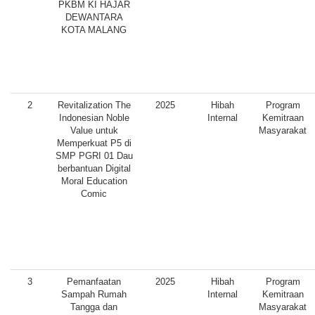
PKBM KI HAJAR
DEWANTARA
KOTA MALANG
2
Revitalization The
2025
Hibah
Program
Indonesian Noble
Internal
Kemitraan
Value untuk
Masyarakat
Memperkuat P5 di
SMP PGRI 01 Dau
berbantuan Digital
Moral Education
Comic
3
Pemanfaatan
2025
Hibah
Program
Sampah Rumah
Internal
Kemitraan
Tangga dan
Masyarakat