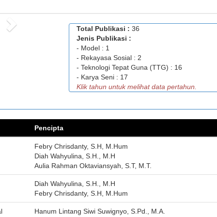
Next
Total Publikasi :
36
1 Publikasi Lain
Jenis Publikasi :
2025
- Model : 1
- Rekayasa Sosial : 2
- Teknologi Tepat Guna (TTG) : 16
- Karya Seni : 17
Klik tahun untuk melihat data pertahun.
Pencipta
Febry Chrisdanty, S.H, M.Hum
Diah Wahyulina, S.H., M.H
Aulia Rahman Oktaviansyah, S.T, M.T.
Diah Wahyulina, S.H., M.H
Febry Chrisdanty, S.H, M.Hum
l
Hanum Lintang Siwi Suwignyo, S.Pd., M.A.