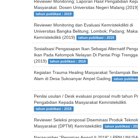
Reviewer Monitoring; Laporan Hasil Pengabdian Ke
Masyarakat. Dosen Universitas Negeri Malang.(2019
tahun publikasi : 2019
Reviewer Monitoring dan Evaluasi Kemristekdikti di
Universitas Bangka Belitung; Lombok; Padang; Maka
Kemristekdikti (2019)
tahun publikasi : 2019
Sosialisasi Pengasapan Ikan Sebagai Alternatif Pen
Ikan Pada Kelompok Nelayan Di Pantai Prigi Trengga
(2019)
tahun publikasi : 2019
Kegiatan Trauma Healing Masyarakat Terdampak B
Alam di Desa Sukoanyar Ampel Gading
tahun publikas
Penilai usulan / Desk evaluasi proposal multi tahun 
Pengabdian Kepada Masyarakat Kemristekdikti.
tahun publikasi : 2018
Reviewer Seleksi proposal Diseminasi Produk Teknol
Masyarakat (DPTM) Kemristekdikti
tahun publikasi : 20
Narasumber “Pengmas Award II 2018” LPPM UNUSA