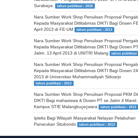
Surabaya.
tahun publikasi : 2018
Nara Sumber Work Shop Penulisan Proposal Pengab
Kepada Masyarakat Ditlitabmas DIKTI Bagi Dosen F
April 2013 di FE-UM
tahun publikasi : 2013
Nara Sumber Work Shop Penulisan Proposal Pengab
Kepada Masyarakat Ditlitabmas DIKTI Bagi Dosen P
Jatim. 13 April 2013 di UNITRI Malang
tahun publikasi 
Nara Sumber Work Shop Penulisan Proposal Pengab
Kepada Masyarakat Ditlitabmas DIKTI Bagi Dosen 24
2013 di Universitas Muhammadiyah Sidoarjo
tahun publikasi : 2013
Nara Sumber Work Shop Penulisan Proposal PKM Dit
DIKTI Bagi mahasiswa & Dosen PT se Jatim 4 Maret 
Kampus STIE Malangkuçeçwara
tahun publikasi : 2013
Ipteks Bagi Wilayah Masyarakat Nelayan Pelabuhan
Panarukan Situbondo
tahun publikasi : 2013