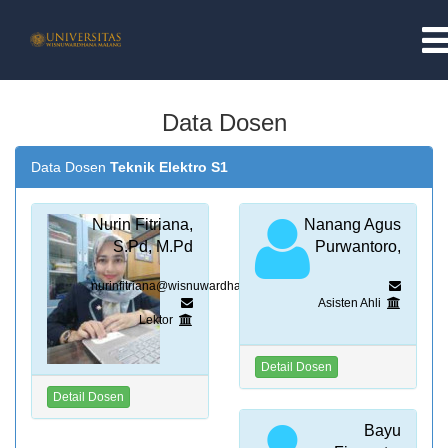
BERANDA
Data Dosen
PROFIL
Data Dosen
Teknik Elektro S1
PROFIL LPPM
Nurin Fitriana,
Nanang Agus
S.Pd, M.Pd
Purwantoro,
TUGAS POKOK & TUJUAN
nurinfitriana@wisnuwardhana.ac.id
Asisten Ahli
VISI DAN MISI
Lektor
STRUKTUR ORGANISASI
Detail Dosen
Detail Dosen
PELAYANAN ONLINE
Bayu