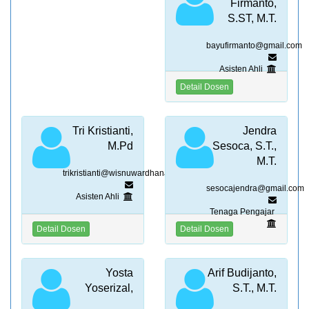
Firmanto,
PROFIL DOSEN
S.ST, M.T.
KEGIATAN
bayufirmanto@gmail.com
Asisten Ahli
PENELITIAN
Detail Dosen
PENGABDIAN
Tri Kristianti,
Jendra
M.Pd
Sesoca, S.T.,
PUBLIKASI
M.T.
trikristianti@wisnuwardhana.ac.id
DOWNLOAD
sesocajendra@gmail.com
Asisten Ahli
Tenaga Pengajar
LOGIN
Detail Dosen
Detail Dosen
Yosta
Arif Budijanto,
Yoserizal,
S.T., M.T.