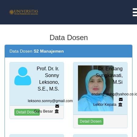
BERANDA
Data Dosen
PROFIL
Data Dosen
S2 Manajemen
PROFIL LPPM
Prof. Dr. Ir.
Dr. Endang
Sonny
Sungkawati,
TUGAS POKOK & TUJUAN
Leksono,
M.Si
S.E., M.S.
endang_sung@yahoo.co.i
VISI DAN MISI
leksono.sonny@gmail.com
Lektor Kepala
STRUKTUR ORGANISASI
Guru Besar
Detail Dosen
Detail Dosen
PELAYANAN ONLINE