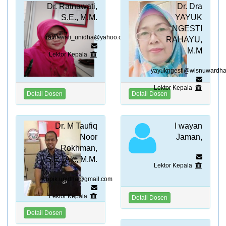
PROFIL DOSEN
Dr. Ratnawati,
Dr. Dra
S.E., M.M.
YAYUK
NGESTI
KEGIATAN
ratnawati_unidha@yahoo.com
RAHAYU,
M.M
Lektor Kepala
PENELITIAN
yayukngesti@wisnuwardha
PENGABDIAN
Lektor Kepala
Detail Dosen
Detail Dosen
PUBLIKASI
Dr. M Taufiq
I wayan
DOWNLOAD
Noor
Jaman,
Rokhman,
S.E., Ak., M.M.
LOGIN
Lektor Kepala
opik.unidha@gmail.com
Lektor Kepala
Detail Dosen
Detail Dosen